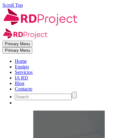
Scroll Top
Primary Menu
Primary Menu
Home
Equipo
Servicios
IA RD
Blog
Contacto