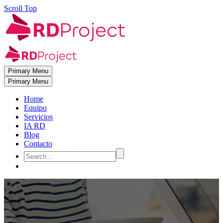
Scroll Top
Primary Menu
Primary Menu
Home
Equipo
Servicios
IA RD
Blog
Contacto