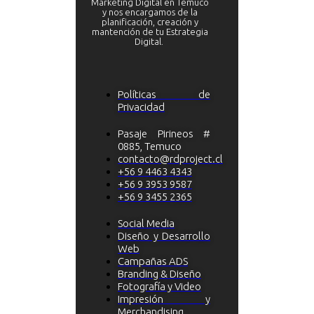
Marketing Digital en Temuco
y nos encargamos de la
planificación, creación y
mantención de tu Estrategia
Digital.
Políticas de
Privacidad
Pasaje Pirineos #
0885, Temuco
contacto@rdproject.cl
+56 9 4463 4343
+56 9 3953 9587
+56 9 3455 2365
Social Media
Diseño y Desarrollo
Web
Campañas ADS
Branding & Diseño
Fotografía y Video
Impresión y
Merchandising