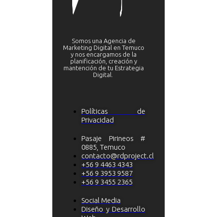
Somos una Agencia de
Marketing Digital en Temuco
y nos encargamos de la
planificación, creación y
mantención de tu Estrategia
Digital.
Políticas de
Privacidad
Pasaje Pirineos #
0885, Temuco
contacto@rdproject.cl
+56 9 4463 4343
+56 9 3953 9587
+56 9 3455 2365
Social Media
Diseño y Desarrollo