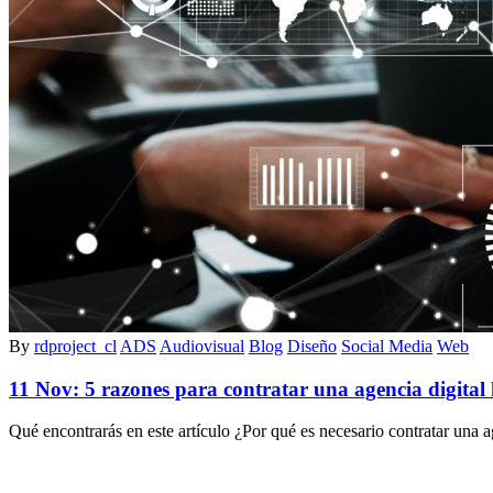
By
rdproject_cl
ADS
Audiovisual
Blog
Diseño
Social Media
Web
11 Nov:
5 razones para contratar una agencia digital
Qué encontrarás en este artículo ¿Por qué es necesario contratar una 