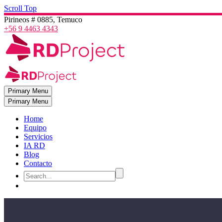
Scroll Top
Pirineos # 0885, Temuco
+56 9 4463 4343
Primary Menu
Primary Menu
Home
Equipo
Servicios
IA RD
Blog
Contacto